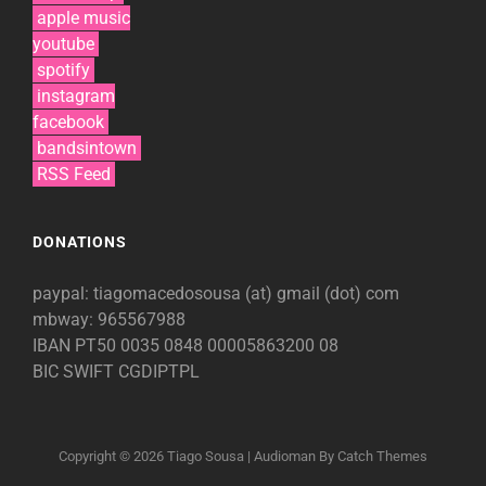
apple music
youtube
spotify
instagram
facebook
bandsintown
RSS Feed
DONATIONS
paypal: tiagomacedosousa (at) gmail (dot) com
mbway: 965567988
IBAN
PT50 0035 0848 00005863200 08
BIC SWIFT
CGDIPTPL
Copyright © 2026
Tiago Sousa
|
Audioman By
Catch Themes