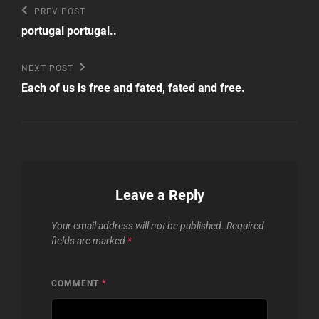
Post
Previous
PREV POST
Post
navigation
portugal portugal..
Next
NEXT POST
Post
Each of us is free and fated, fated and free.
Leave a Reply
Your email address will not be published.
Required
fields are marked
*
COMMENT
*