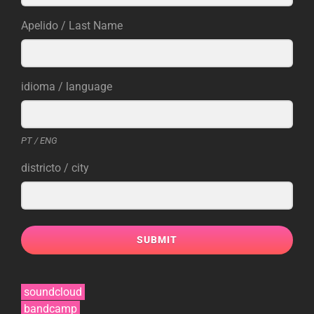
Apelido / Last Name
idioma / language
PT / ENG
districto / city
SUBMIT
soundcloud
bandcamp