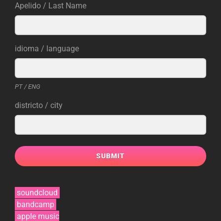
Apelido / Last Name
idioma / language
PT / ENG
districto / city
SUBMIT
soundcloud
bandcamp
apple music