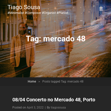
Tiago Sousa
#minimalist #composer #organist #pianist
Tag:
mercado 48
Home
>
Posts tagged
Tag:
mercado 48
08/04 Concerto no Mercado 48, Porto
Byline
Posted on
April 3, 2022
|
By
tiagosousa